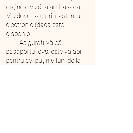
obține o viză la ambasada
Moldovei sau prin sistemul
electronic (dacă este
disponibil).
· Asigurați-vă că
pașaportul dvs. este valabil
pentru cel puțin 6 luni de la
data intrării.
6. Transportul în Chișinău:
· Taxi: Serviciile de taxi
sunt disponibile în Chișinău
(recomandăm utilizarea
aplicațiilor oficiale precum